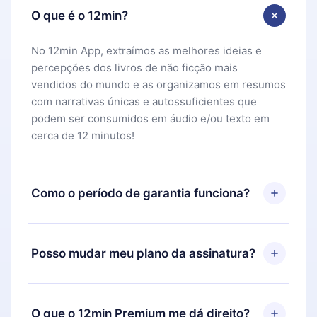
O que é o 12min?
No 12min App, extraímos as melhores ideias e
percepções dos livros de não ficção mais
vendidos do mundo e as organizamos em resumos
com narrativas únicas e autossuficientes que
podem ser consumidos em áudio e/ou texto em
cerca de 12 minutos!
Como o período de garantia funciona?
Você pode baixar nosso aplicativo e começar a
aproveitar nossa biblioteca. Se por algum motivo
Posso mudar meu plano da assinatura?
não ficar satisfeito com nossa plataforma, basta
entrar em contato com nossa equipe de suporte
Sim, mas a mudança só se aplicará a partir do
(
contato@12min.com
) em até 7 dias após a compra
próximo período de cobrança. Por exemplo, se
O que o 12min Premium me dá direito?
e solicitar o reembolso do valor. Você receberá