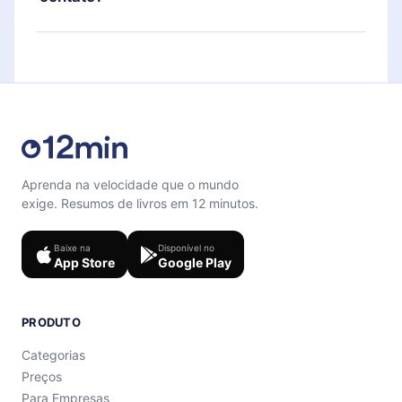
também se desafiar com um quiz de perguntas
para te ajudar a fixar o conteúdo no final de cada
Sinta-se livre para entrar em contato por
microbook.
support@12min.com
.
Aprenda na velocidade que o mundo
exige. Resumos de livros em 12 minutos.
Baixe na
Disponível no
App Store
Google Play
PRODUTO
Categorias
Preços
Para Empresas