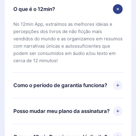
O que é o 12min?
No 12min App, extraímos as melhores ideias e
percepções dos livros de não ficção mais
vendidos do mundo e as organizamos em resumos
com narrativas únicas e autossuficientes que
podem ser consumidos em áudio e/ou texto em
cerca de 12 minutos!
Como o período de garantia funciona?
Você pode baixar nosso aplicativo e começar a
aproveitar nossa biblioteca. Se por algum motivo
Posso mudar meu plano da assinatura?
não ficar satisfeito com nossa plataforma, basta
entrar em contato com nossa equipe de suporte
Sim, mas a mudança só se aplicará a partir do
(
contato@12min.com
) em até 7 dias após a compra
próximo período de cobrança. Por exemplo, se