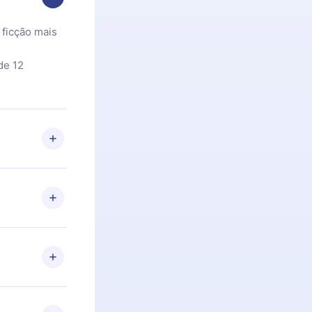
 ficção mais
de 12
 Se por algum
om nossa
itar o
racia.
 Por
firmar a
 aniversário
 de 2500+
de ler ou