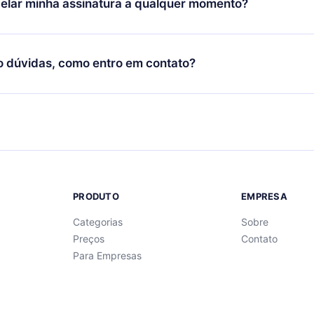
elar minha assinatura a qualquer momento?
quer momento através do nosso aplicativo disponível para iOS, 
Você também pode ler ou ouvir seus títulos favoritos offline e
cida por não renovar sua assinatura do 12min, você pode cancel
 um quiz de perguntas para te ajudar a fixar o conteúdo no final
ento e o próximo ciclo de cobrança não ocorrerá.
o dúvidas, como entro em contato?
re para entrar em contato por
support@12min.com
.
PRODUTO
EMPRESA
Categorias
Sobre
Preços
Contato
Para Empresas