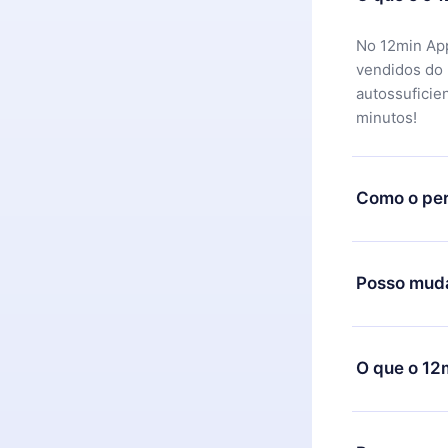
No 12min App
vendidos do
autossuficie
minutos!
Como o per
Você pode ba
motivo não f
Posso muda
equipe de su
reembolso do
Sim, mas a m
exemplo, se 
O que o 12
mudança para
de cobrança
O 12min Prem
títulos disp