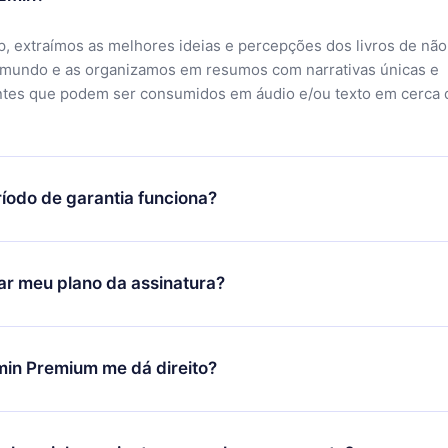
, extraímos as melhores ideias e percepções dos livros de não
 mundo e as organizamos em resumos com narrativas únicas e
ntes que podem ser consumidos em áudio e/ou texto em cerca 
íodo de garantia funciona?
ixar nosso aplicativo e começar a aproveitar nossa biblioteca.
icar satisfeito com nossa plataforma, basta entrar em contato c
r meu plano da assinatura?
porte (
contato@12min.com
) em até 7 dias após a compra e solic
 valor. Você receberá tudo que pagou, sem perguntas ou buroc
udança só se aplicará a partir do próximo período de cobrança.
você decidiu mudar sua assinatura mensal para anual, após con
min Premium me dá direito?
 o plano anual, o novo plano só será aplicado e cobrado após o
 daquele mês.
ium é um plano que te garante acesso a toda nossa biblioteca
oníveis em 3 línguas (Inglês, espanhol e português) que você po