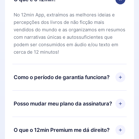
No 12min App, extraímos as melhores ideias e
percepções dos livros de não ficção mais
vendidos do mundo e as organizamos em resumos
com narrativas únicas e autossuficientes que
podem ser consumidos em áudio e/ou texto em
cerca de 12 minutos!
Como o período de garantia funciona?
Você pode baixar nosso aplicativo e começar a
aproveitar nossa biblioteca. Se por algum motivo
Posso mudar meu plano da assinatura?
não ficar satisfeito com nossa plataforma, basta
entrar em contato com nossa equipe de suporte
Sim, mas a mudança só se aplicará a partir do
(
contato@12min.com
) em até 7 dias após a compra
próximo período de cobrança. Por exemplo, se
O que o 12min Premium me dá direito?
e solicitar o reembolso do valor. Você receberá
você decidiu mudar sua assinatura mensal para
tudo que pagou, sem perguntas ou burocracia.