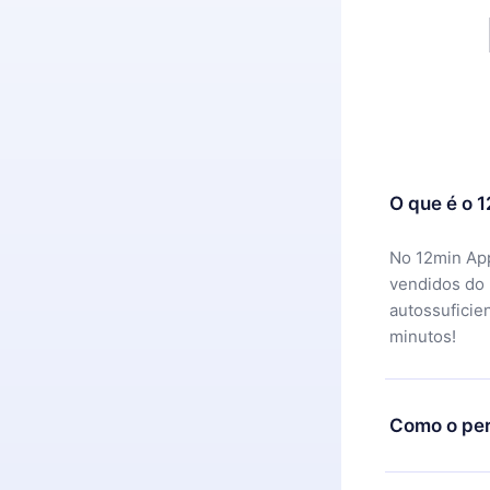
O que é o 
No 12min App
vendidos do
autossuficie
minutos!
Como o per
Você pode ba