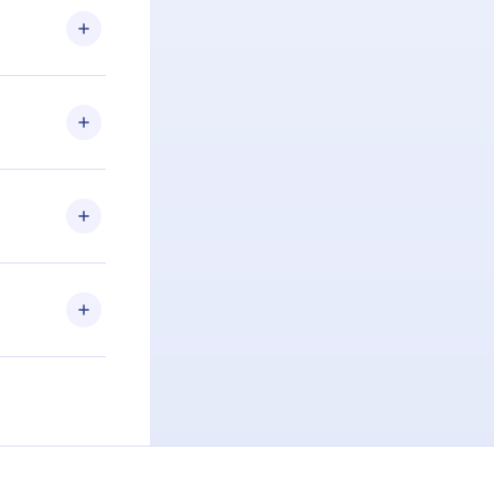
om nossa
itar o
racia.
 Por
firmar a
 aniversário
 de 2500+
de ler ou
Android e
 também se
ar a
 de cada