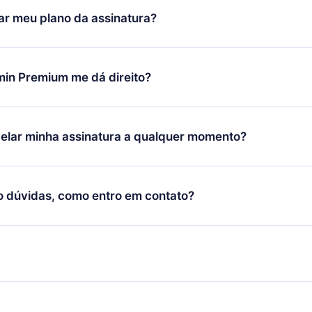
icar satisfeito com nossa plataforma, basta entrar em contato c
r meu plano da assinatura?
porte (
contato@12min.com
) em até 7 dias após a compra e solic
 valor. Você receberá tudo que pagou, sem perguntas ou buroc
udança só se aplicará a partir do próximo período de cobrança.
você decidiu mudar sua assinatura mensal para anual, após con
min Premium me dá direito?
 o plano anual, o novo plano só será aplicado e cobrado após o
 daquele mês.
ium é um plano que te garante acesso a toda nossa biblioteca
oníveis em 3 línguas (Inglês, espanhol e português) que você po
elar minha assinatura a qualquer momento?
quer momento através do nosso aplicativo disponível para iOS, 
Você também pode ler ou ouvir seus títulos favoritos offline e
cida por não renovar sua assinatura do 12min, você pode cancel
 um quiz de perguntas para te ajudar a fixar o conteúdo no final
ento e o próximo ciclo de cobrança não ocorrerá.
o dúvidas, como entro em contato?
re para entrar em contato por
support@12min.com
.