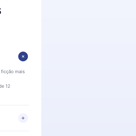
s
 ficção mais
de 12
 Se por algum