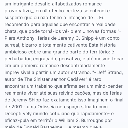
um intrigante desafio alfabetizados romance
provocativo,,, eu não tenho certeza se entendi e
suspeito que eu não tenho a intenção de ... Eu
recomendo para aqueles que encontrar a realidade
chata, que pode torná-los vê-lo em .. novas formas "-
Piers Anthony" férias de Jeremy C. Shipp é um conto
surreal, bizarro e totalmente cativante Esta história
ambicioso cobre uma grande parte do território: é
perturbador, engraçado, pensativo, e até mesmo tocar
em um primeiro romance descontroladamente
imprevisível a partir. um autor estranho. "- Jeff Strand,
autor de The Sinister senhor Cadáver" é raro
encontrar um trabalho que afirma ser um mind-bender
realmente viver até suas reivindicações, mas de férias
de Jeremy Shipp faz exatamente isso Imaginem o final
de 2001. : uma Odisséia no espaço situado num
Decepti vely mundo cotidiano que rapidamente- e
eficaz-pula em território William S. Burroughs por
meio de Donald Barthelme ... e mesmo que a