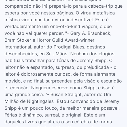
comparação não irá prepará-lo para a cabeça-trip que
espera por você nestas páginas. O virou metafísica
mística virou mundano virou indescritível. Este é
verdadeiramente um one-of-a-kind viagem, e que
você não vai querer perder. "- Gary A. Braunbeck,
Bram Stoker e Horror Guild Award-winner
International, autor do Prodigal Blues, destinos
desconhecidos, eo Sr. . Mãos "Nenhum dos elogios
habituais trabalhar para férias de Jeremy Shipp. O
leitor não é espantado, surpreso, ou prejudicada - o
leitor é dolorosamente curioso, de forma alarmante
movido, e no final, surpreendeu pela visão e escuridão
e redenção. Ninguém escreve como Shipp, e isso é
uma grande coisa. "- Susan Straight, autor de Um
Milhão de Nightingales" Estou convencido de Jeremy
Shipp é um pouco louco, da melhor maneira possível.
Férias é dinâmico, surreal, e original. Este é um
daqueles livros que altera o seu cérebro de forma