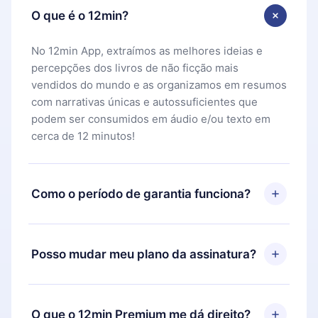
O que é o 12min?
No 12min App, extraímos as melhores ideias e
percepções dos livros de não ficção mais
vendidos do mundo e as organizamos em resumos
com narrativas únicas e autossuficientes que
podem ser consumidos em áudio e/ou texto em
cerca de 12 minutos!
Como o período de garantia funciona?
Você pode baixar nosso aplicativo e começar a
aproveitar nossa biblioteca. Se por algum motivo
Posso mudar meu plano da assinatura?
não ficar satisfeito com nossa plataforma, basta
entrar em contato com nossa equipe de suporte
Sim, mas a mudança só se aplicará a partir do
(
contato@12min.com
) em até 7 dias após a compra
próximo período de cobrança. Por exemplo, se
O que o 12min Premium me dá direito?
e solicitar o reembolso do valor. Você receberá