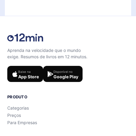
Sinta-se livre para entrar em contato por
microbook.
support@12min.com
.
Aprenda na velocidade que o mundo
exige. Resumos de livros em 12 minutos.
Baixe na
Disponível no
App Store
Google Play
PRODUTO
Categorias
Preços
Para Empresas