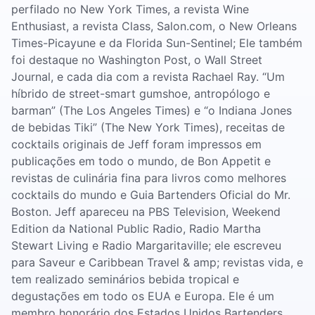
perfilado no New York Times, a revista Wine
Enthusiast, a revista Class, Salon.com, o New Orleans
Times-Picayune e da Florida Sun-Sentinel; Ele também
foi destaque no Washington Post, o Wall Street
Journal, e cada dia com a revista Rachael Ray. “Um
híbrido de street-smart gumshoe, antropólogo e
barman” (The Los Angeles Times) e “o Indiana Jones
de bebidas Tiki” (The New York Times), receitas de
cocktails originais de Jeff foram impressos em
publicações em todo o mundo, de Bon Appetit e
revistas de culinária fina para livros como melhores
cocktails do mundo e Guia Bartenders Oficial do Mr.
Boston. Jeff apareceu na PBS Television, Weekend
Edition da National Public Radio, Radio Martha
Stewart Living e Radio Margaritaville; ele escreveu
para Saveur e Caribbean Travel & amp; revistas vida, e
tem realizado seminários bebida tropical e
degustações em todo os EUA e Europa. Ele é um
membro honorário dos Estados Unidos Bartenders