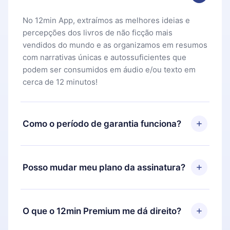
No 12min App, extraímos as melhores ideias e
percepções dos livros de não ficção mais
vendidos do mundo e as organizamos em resumos
com narrativas únicas e autossuficientes que
podem ser consumidos em áudio e/ou texto em
cerca de 12 minutos!
Como o período de garantia funciona?
Você pode baixar nosso aplicativo e começar a
aproveitar nossa biblioteca. Se por algum motivo
Posso mudar meu plano da assinatura?
não ficar satisfeito com nossa plataforma, basta
entrar em contato com nossa equipe de suporte
Sim, mas a mudança só se aplicará a partir do
(
contato@12min.com
) em até 7 dias após a compra
próximo período de cobrança. Por exemplo, se
O que o 12min Premium me dá direito?
e solicitar o reembolso do valor. Você receberá
você decidiu mudar sua assinatura mensal para
tudo que pagou, sem perguntas ou burocracia.
anual, após confirmar a mudança para o plano