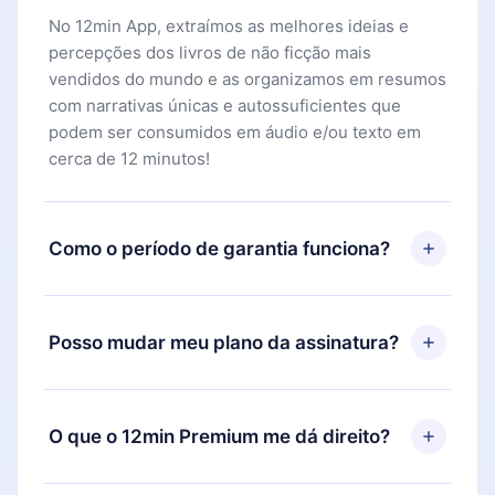
No 12min App, extraímos as melhores ideias e
percepções dos livros de não ficção mais
vendidos do mundo e as organizamos em resumos
com narrativas únicas e autossuficientes que
podem ser consumidos em áudio e/ou texto em
cerca de 12 minutos!
Como o período de garantia funciona?
Você pode baixar nosso aplicativo e começar a
aproveitar nossa biblioteca. Se por algum motivo
Posso mudar meu plano da assinatura?
não ficar satisfeito com nossa plataforma, basta
entrar em contato com nossa equipe de suporte
Sim, mas a mudança só se aplicará a partir do
(
contato@12min.com
) em até 7 dias após a compra
próximo período de cobrança. Por exemplo, se
O que o 12min Premium me dá direito?
e solicitar o reembolso do valor. Você receberá
você decidiu mudar sua assinatura mensal para
tudo que pagou, sem perguntas ou burocracia.
anual, após confirmar a mudança para o plano
O 12min Premium é um plano que te garante