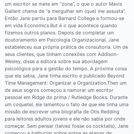
um escritor se mete em “zona”, o que o autor Mavis
Gallant chama de “a mergulhar em (que) me assusta”.
Então Jane partiu para Barnard College e formou-se
em vida Economics.But é o que acontece quando
fizemos outros planos. Depois de completar um
doutoramento em Psicologia Organizacional, Jane
estabeleceu sua própria prática de consultoria. Um de
seus clientes, que tinham conexões com Addison-
Wesley, disse a editora sobre sua abordagem
psicológica para a gestão do tempo. A próxima coisa
que ela sabia, Jane tinha escrito e publicado Beyond
Time Management: Organizar a Organization.Then um
de seus sogros começou a namorar um escritor
pessoal em Ridge do prima / Rutledge Books. Durante
um coquetel, ele lamentou o fato de que ele tinha uma
missão de escrever uma biografia de Otis Redding
para leitores adultos jovens e ele não sabia por onde
começar. Sem pensar (talvez fosse os cocktails), Jane
começou a balbuciar sobre sobre as etapas de