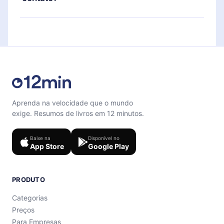
também se desafiar com um quiz de perguntas
para te ajudar a fixar o conteúdo no final de cada
Sinta-se livre para entrar em contato por
microbook.
support@12min.com
.
Aprenda na velocidade que o mundo
exige. Resumos de livros em 12 minutos.
Baixe na
Disponível no
App Store
Google Play
PRODUTO
Categorias
Preços
Para Empresas