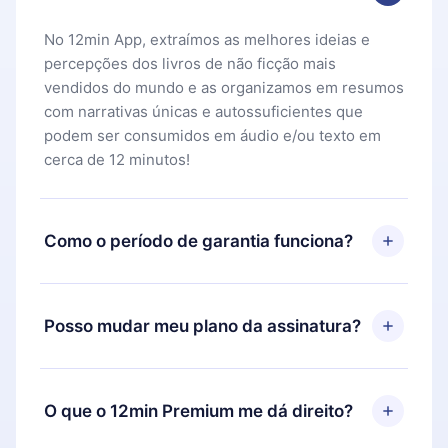
No 12min App, extraímos as melhores ideias e
percepções dos livros de não ficção mais
vendidos do mundo e as organizamos em resumos
com narrativas únicas e autossuficientes que
podem ser consumidos em áudio e/ou texto em
cerca de 12 minutos!
Como o período de garantia funciona?
Você pode baixar nosso aplicativo e começar a
aproveitar nossa biblioteca. Se por algum motivo
Posso mudar meu plano da assinatura?
não ficar satisfeito com nossa plataforma, basta
entrar em contato com nossa equipe de suporte
Sim, mas a mudança só se aplicará a partir do
(
contato@12min.com
) em até 7 dias após a compra
próximo período de cobrança. Por exemplo, se
O que o 12min Premium me dá direito?
e solicitar o reembolso do valor. Você receberá
você decidiu mudar sua assinatura mensal para
tudo que pagou, sem perguntas ou burocracia.
anual, após confirmar a mudança para o plano