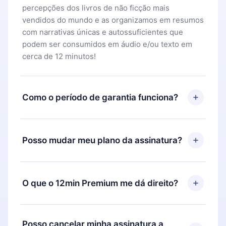
percepções dos livros de não ficção mais
vendidos do mundo e as organizamos em resumos
com narrativas únicas e autossuficientes que
podem ser consumidos em áudio e/ou texto em
cerca de 12 minutos!
Como o período de garantia funciona?
Você pode baixar nosso aplicativo e começar a
aproveitar nossa biblioteca. Se por algum motivo
Posso mudar meu plano da assinatura?
não ficar satisfeito com nossa plataforma, basta
entrar em contato com nossa equipe de suporte
Sim, mas a mudança só se aplicará a partir do
(
contato@12min.com
) em até 7 dias após a compra
próximo período de cobrança. Por exemplo, se
O que o 12min Premium me dá direito?
e solicitar o reembolso do valor. Você receberá
você decidiu mudar sua assinatura mensal para
tudo que pagou, sem perguntas ou burocracia.
anual, após confirmar a mudança para o plano
O 12min Premium é um plano que te garante
anual, o novo plano só será aplicado e cobrado
acesso a toda nossa biblioteca de 2500+ títulos
Posso cancelar minha assinatura a
após o aniversário de cobrança daquele mês.