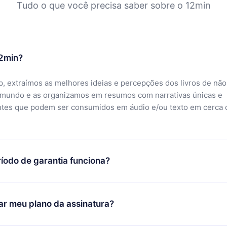
Tudo o que você precisa saber sobre o 12min
12min?
, extraímos as melhores ideias e percepções dos livros de não
 mundo e as organizamos em resumos com narrativas únicas e
ntes que podem ser consumidos em áudio e/ou texto em cerca 
íodo de garantia funciona?
ixar nosso aplicativo e começar a aproveitar nossa biblioteca.
icar satisfeito com nossa plataforma, basta entrar em contato c
r meu plano da assinatura?
porte (
contato@12min.com
) em até 7 dias após a compra e solic
 valor. Você receberá tudo que pagou, sem perguntas ou buroc