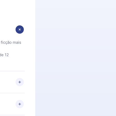
 ficção mais
de 12
 Se por algum
om nossa
itar o
racia.