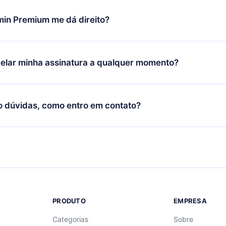
udança só se aplicará a partir do próximo período de cobrança.
você decidiu mudar sua assinatura mensal para anual, após con
min Premium me dá direito?
 o plano anual, o novo plano só será aplicado e cobrado após o
 daquele mês.
ium é um plano que te garante acesso a toda nossa biblioteca
oníveis em 3 línguas (Inglês, espanhol e português) que você po
elar minha assinatura a qualquer momento?
quer momento através do nosso aplicativo disponível para iOS, 
Você também pode ler ou ouvir seus títulos favoritos offline e
cida por não renovar sua assinatura do 12min, você pode cancel
 um quiz de perguntas para te ajudar a fixar o conteúdo no final
ento e o próximo ciclo de cobrança não ocorrerá.
o dúvidas, como entro em contato?
re para entrar em contato por
support@12min.com
.
PRODUTO
EMPRESA
Categorias
Sobre