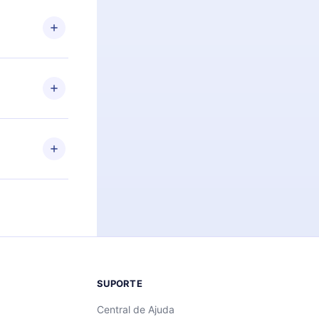
 Por
firmar a
 aniversário
 de 2500+
de ler ou
Android e
 também se
ar a
 de cada
SUPORTE
Central de Ajuda