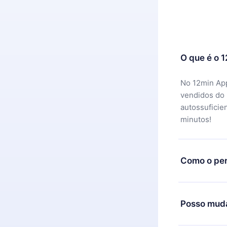
O que é o 
No 12min App
vendidos do
autossuficie
minutos!
Como o per
Você pode ba
motivo não f
Posso muda
equipe de su
reembolso do