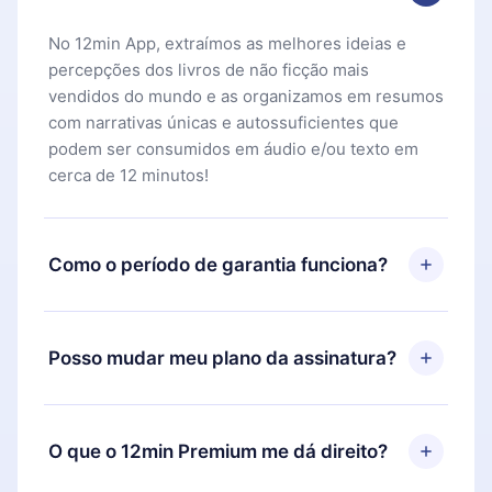
No 12min App, extraímos as melhores ideias e
percepções dos livros de não ficção mais
vendidos do mundo e as organizamos em resumos
com narrativas únicas e autossuficientes que
podem ser consumidos em áudio e/ou texto em
cerca de 12 minutos!
Como o período de garantia funciona?
Você pode baixar nosso aplicativo e começar a
aproveitar nossa biblioteca. Se por algum motivo
Posso mudar meu plano da assinatura?
não ficar satisfeito com nossa plataforma, basta
entrar em contato com nossa equipe de suporte
Sim, mas a mudança só se aplicará a partir do
(
contato@12min.com
) em até 7 dias após a compra
próximo período de cobrança. Por exemplo, se
O que o 12min Premium me dá direito?
e solicitar o reembolso do valor. Você receberá
você decidiu mudar sua assinatura mensal para
tudo que pagou, sem perguntas ou burocracia.
anual, após confirmar a mudança para o plano