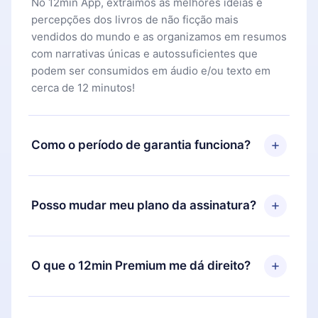
No 12min App, extraímos as melhores ideias e
percepções dos livros de não ficção mais
vendidos do mundo e as organizamos em resumos
com narrativas únicas e autossuficientes que
podem ser consumidos em áudio e/ou texto em
cerca de 12 minutos!
Como o período de garantia funciona?
Você pode baixar nosso aplicativo e começar a
aproveitar nossa biblioteca. Se por algum motivo
Posso mudar meu plano da assinatura?
não ficar satisfeito com nossa plataforma, basta
entrar em contato com nossa equipe de suporte
Sim, mas a mudança só se aplicará a partir do
(
contato@12min.com
) em até 7 dias após a compra
próximo período de cobrança. Por exemplo, se
O que o 12min Premium me dá direito?
e solicitar o reembolso do valor. Você receberá
você decidiu mudar sua assinatura mensal para
tudo que pagou, sem perguntas ou burocracia.
anual, após confirmar a mudança para o plano
O 12min Premium é um plano que te garante
anual, o novo plano só será aplicado e cobrado