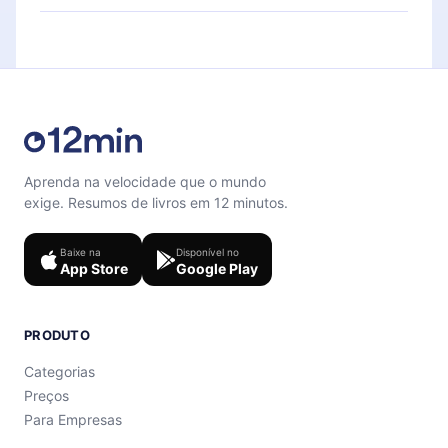
para te ajudar a fixar o conteúdo no final de cada
Sinta-se livre para entrar em contato por
microbook.
support@12min.com
.
Aprenda na velocidade que o mundo
exige. Resumos de livros em 12 minutos.
Baixe na
Disponível no
App Store
Google Play
PRODUTO
Categorias
Preços
Para Empresas