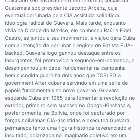
solicitado seu envolvimento em reformas sociais da
Guatemala sob presidente Jacobo Arbenz, cuja
eventual derrubada pela CIA assistida solidificou
ideologia radical de Guevara. Mais tarde, enquanto
vivia na Cidade do México, ele conheceu Raúl e Fidel
Castro, se juntou a seu movimento, e viajou para Cuba
com a intenção de derrubar o regime de Batista EUA-
backed. Guevara logo ganhou destaque entre os
insurgentes, foi promovido a segundo-em-comando, e
desempenhou um papel fundamental na campanha
bem sucedida guerrilha dois anos que TOPLED o
government.After cubana servindo em uma série de
papéis fundamentais no novo governo, Guevara
esquerda Cuba em 1965 para fomentar a revolução no
exterior, primeiro sem sucesso no Congo-Kinshasa e,
posteriormente, na Bolívia, onde foi capturado por
forças bolivianas CIA-assistidas e executed.Guevara
permanece tanto uma figura histórica reverenciado e
insultado, polarizada no imaginário coletivo em um