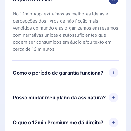
No 12min App, extraímos as melhores ideias e
percepções dos livros de não ficção mais
vendidos do mundo e as organizamos em resumos
com narrativas únicas e autossuficientes que
podem ser consumidos em áudio e/ou texto em
cerca de 12 minutos!
Como o período de garantia funciona?
Você pode baixar nosso aplicativo e começar a
aproveitar nossa biblioteca. Se por algum motivo
Posso mudar meu plano da assinatura?
não ficar satisfeito com nossa plataforma, basta
entrar em contato com nossa equipe de suporte
Sim, mas a mudança só se aplicará a partir do
(
contato@12min.com
) em até 7 dias após a compra
próximo período de cobrança. Por exemplo, se
O que o 12min Premium me dá direito?
e solicitar o reembolso do valor. Você receberá
você decidiu mudar sua assinatura mensal para
tudo que pagou, sem perguntas ou burocracia.