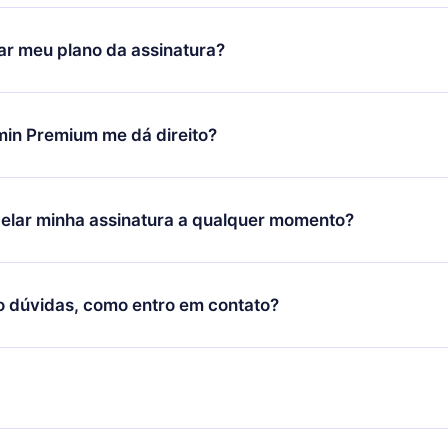
ixar nosso aplicativo e começar a aproveitar nossa biblioteca.
icar satisfeito com nossa plataforma, basta entrar em contato c
r meu plano da assinatura?
porte (
contato@12min.com
) em até 7 dias após a compra e solic
 valor. Você receberá tudo que pagou, sem perguntas ou buroc
udança só se aplicará a partir do próximo período de cobrança.
você decidiu mudar sua assinatura mensal para anual, após con
min Premium me dá direito?
 o plano anual, o novo plano só será aplicado e cobrado após o
 daquele mês.
ium é um plano que te garante acesso a toda nossa biblioteca
oníveis em 3 línguas (Inglês, espanhol e português) que você po
elar minha assinatura a qualquer momento?
quer momento através do nosso aplicativo disponível para iOS, 
Você também pode ler ou ouvir seus títulos favoritos offline e
cida por não renovar sua assinatura do 12min, você pode cancel
 um quiz de perguntas para te ajudar a fixar o conteúdo no final
ento e o próximo ciclo de cobrança não ocorrerá.
o dúvidas, como entro em contato?
re para entrar em contato por
support@12min.com
.