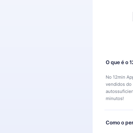
O que é o 
No 12min App
vendidos do
autossuficie
minutos!
Como o per