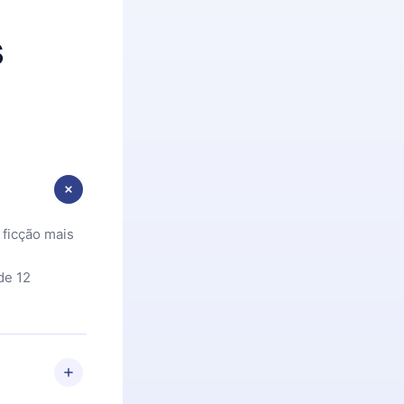
s
 ficção mais
de 12