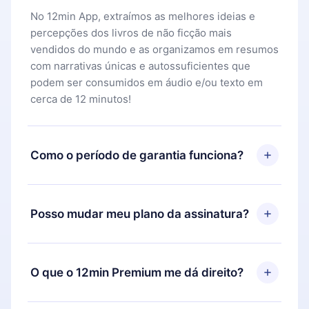
No 12min App, extraímos as melhores ideias e
percepções dos livros de não ficção mais
vendidos do mundo e as organizamos em resumos
com narrativas únicas e autossuficientes que
podem ser consumidos em áudio e/ou texto em
cerca de 12 minutos!
Como o período de garantia funciona?
Você pode baixar nosso aplicativo e começar a
aproveitar nossa biblioteca. Se por algum motivo
Posso mudar meu plano da assinatura?
não ficar satisfeito com nossa plataforma, basta
entrar em contato com nossa equipe de suporte
Sim, mas a mudança só se aplicará a partir do
(
contato@12min.com
) em até 7 dias após a compra
próximo período de cobrança. Por exemplo, se
O que o 12min Premium me dá direito?
e solicitar o reembolso do valor. Você receberá
você decidiu mudar sua assinatura mensal para
tudo que pagou, sem perguntas ou burocracia.
anual, após confirmar a mudança para o plano
O 12min Premium é um plano que te garante