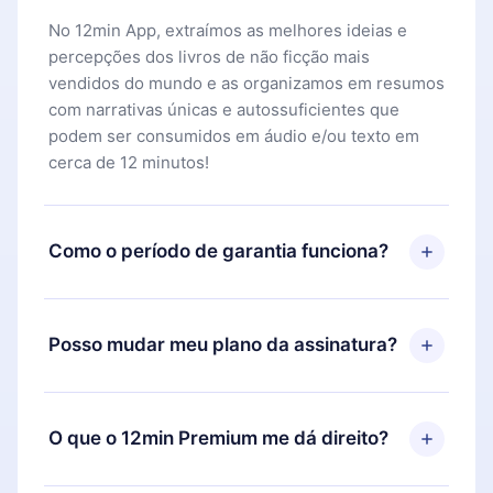
No 12min App, extraímos as melhores ideias e
percepções dos livros de não ficção mais
vendidos do mundo e as organizamos em resumos
com narrativas únicas e autossuficientes que
podem ser consumidos em áudio e/ou texto em
cerca de 12 minutos!
Como o período de garantia funciona?
Você pode baixar nosso aplicativo e começar a
aproveitar nossa biblioteca. Se por algum motivo
Posso mudar meu plano da assinatura?
não ficar satisfeito com nossa plataforma, basta
entrar em contato com nossa equipe de suporte
Sim, mas a mudança só se aplicará a partir do
(
contato@12min.com
) em até 7 dias após a compra
próximo período de cobrança. Por exemplo, se
O que o 12min Premium me dá direito?
e solicitar o reembolso do valor. Você receberá
você decidiu mudar sua assinatura mensal para
tudo que pagou, sem perguntas ou burocracia.
anual, após confirmar a mudança para o plano