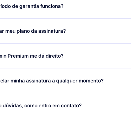
íodo de garantia funciona?
ixar nosso aplicativo e começar a aproveitar nossa biblioteca.
icar satisfeito com nossa plataforma, basta entrar em contato c
r meu plano da assinatura?
porte (
contato@12min.com
) em até 7 dias após a compra e solic
 valor. Você receberá tudo que pagou, sem perguntas ou buroc
udança só se aplicará a partir do próximo período de cobrança.
você decidiu mudar sua assinatura mensal para anual, após con
min Premium me dá direito?
 o plano anual, o novo plano só será aplicado e cobrado após o
 daquele mês.
ium é um plano que te garante acesso a toda nossa biblioteca
oníveis em 3 línguas (Inglês, espanhol e português) que você po
elar minha assinatura a qualquer momento?
quer momento através do nosso aplicativo disponível para iOS, 
Você também pode ler ou ouvir seus títulos favoritos offline e
cida por não renovar sua assinatura do 12min, você pode cancel
 um quiz de perguntas para te ajudar a fixar o conteúdo no final
ento e o próximo ciclo de cobrança não ocorrerá.
o dúvidas, como entro em contato?
re para entrar em contato por
support@12min.com
.