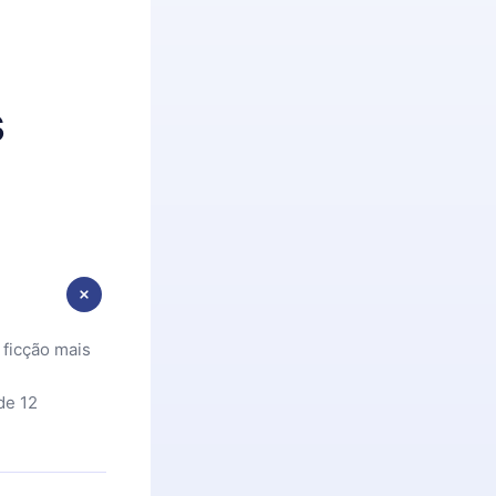
s
 ficção mais
de 12