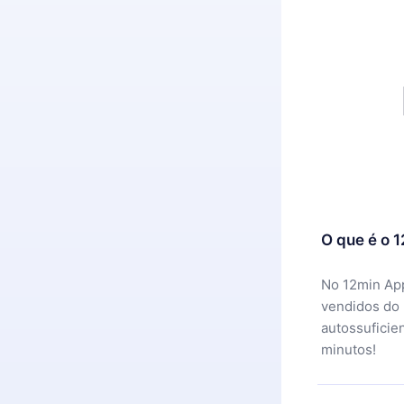
O que é o 
No 12min App
vendidos do
autossuficie
minutos!