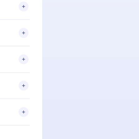
 Se por algum
om nossa
itar o
racia.
 Por
firmar a
 aniversário
 de 2500+
de ler ou
Android e
 também se
ar a
 de cada