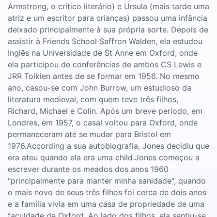
Armstrong, o crítico literário) e Ursula (mais tarde uma
atriz e um escritor para crianças) passou uma infância
deixado principalmente à sua própria sorte. Depois de
assistir à Friends School Saffron Walden, ela estudou
Inglês na Universidade de St Anne em Oxford, onde
ela participou de conferências de ambos CS Lewis e
JRR Tolkien antes de se formar em 1956. No mesmo
ano, casou-se com John Burrow, um estudioso da
literatura medieval, com quem teve três filhos,
Richard, Michael e Colin. Após um breve período, em
Londres, em 1957, o casal voltou para Oxford, onde
permaneceram até se mudar para Bristol em
1976.According a sua autobiografia, Jones decidiu que
era ateu quando ela era uma child.Jones começou a
escrever durante os meados dos anos 1960
"principalmente para manter minha sanidade", quando
o mais novo de seus três filhos foi cerca de dois anos
e a família vivia em uma casa de propriedade de uma
faculdade de Oxford. Ao lado dos filhos, ela sentiu-se