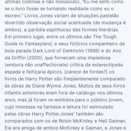
últimas colônias e não minúsculo), "Eu me senti como
se o livro fosse se tornando realidade como eu o
escrevi." Livros Jones variam de situações pastelão
divertido observação social acentuada (de mudança é
ambos), a paródia espirituoso das formas literárias.
Em primeiro lugar, entre os últimos são The Tough
Guide to Fantasyland, e seus fictícios companheiro de
bola parada Dark Lord of Derkholm (1998) e do Ano
da Griffin (2000), que fornecem uma impiedosa
(embora não unaffectionate) crítica da estereotipada
espada e feitiçaria épicos. [carece de fontes?] os
livros de Harry Potter são freqüentemente comparado
às obras de Diana Wynne Jones. Muitos de seus livros
infantis anteriores eram fora de catálogo nos últimos
anos, mas já foram re-emitidos para o público jovem,
cujo interesse na fantasia e leitura foi estimulado
pelas obras Harry Potter.Jones' também são
comparados com os de Robin McKinley e Neil Gaiman.
Ela era amiga de ambos McKinley e Gaiman, e Jones e