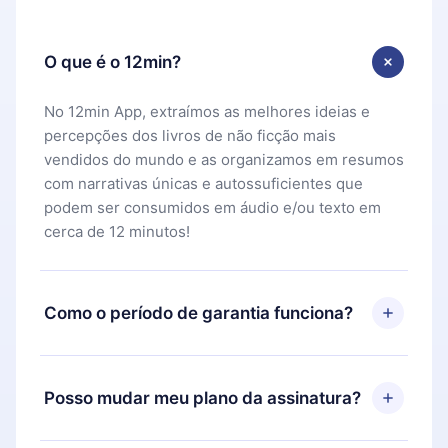
O que é o 12min?
No 12min App, extraímos as melhores ideias e
percepções dos livros de não ficção mais
vendidos do mundo e as organizamos em resumos
com narrativas únicas e autossuficientes que
podem ser consumidos em áudio e/ou texto em
cerca de 12 minutos!
Como o período de garantia funciona?
Você pode baixar nosso aplicativo e começar a
aproveitar nossa biblioteca. Se por algum motivo
Posso mudar meu plano da assinatura?
não ficar satisfeito com nossa plataforma, basta
entrar em contato com nossa equipe de suporte
Sim, mas a mudança só se aplicará a partir do