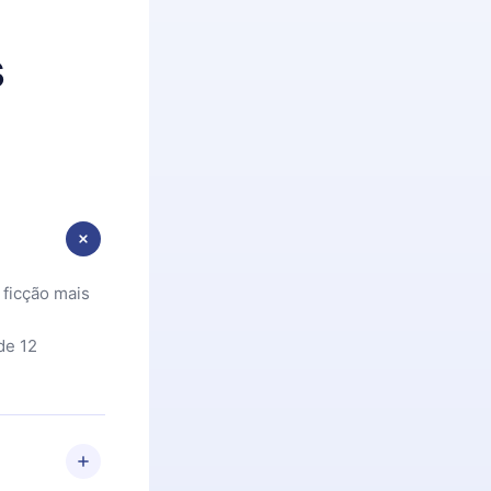
s
 ficção mais
de 12