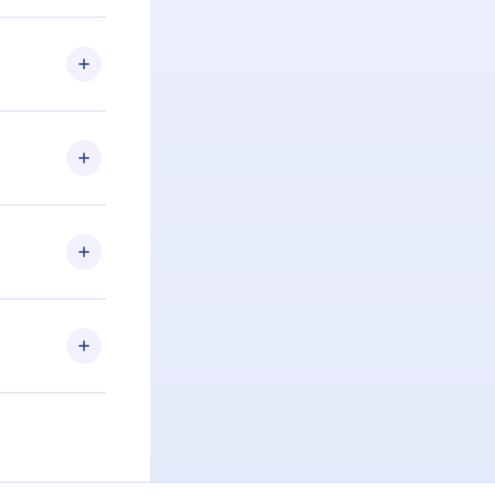
 Se por algum
om nossa
itar o
racia.
 Por
firmar a
 aniversário
 de 2500+
de ler ou
Android e
 também se
ar a
 de cada