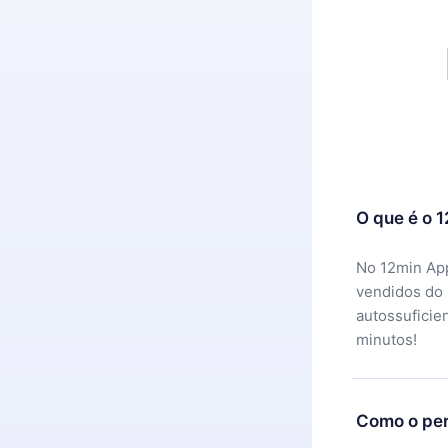
O que é o 
No 12min App
vendidos do
autossuficie
minutos!
Como o per