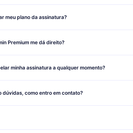
ixar nosso aplicativo e começar a aproveitar nossa biblioteca.
icar satisfeito com nossa plataforma, basta entrar em contato c
r meu plano da assinatura?
porte (
contato@12min.com
) em até 7 dias após a compra e solic
 valor. Você receberá tudo que pagou, sem perguntas ou buroc
udança só se aplicará a partir do próximo período de cobrança.
você decidiu mudar sua assinatura mensal para anual, após con
min Premium me dá direito?
 o plano anual, o novo plano só será aplicado e cobrado após o
 daquele mês.
ium é um plano que te garante acesso a toda nossa biblioteca
oníveis em 3 línguas (Inglês, espanhol e português) que você po
elar minha assinatura a qualquer momento?
quer momento através do nosso aplicativo disponível para iOS, 
Você também pode ler ou ouvir seus títulos favoritos offline e
cida por não renovar sua assinatura do 12min, você pode cancel
 um quiz de perguntas para te ajudar a fixar o conteúdo no final
ento e o próximo ciclo de cobrança não ocorrerá.
o dúvidas, como entro em contato?
re para entrar em contato por
support@12min.com
.