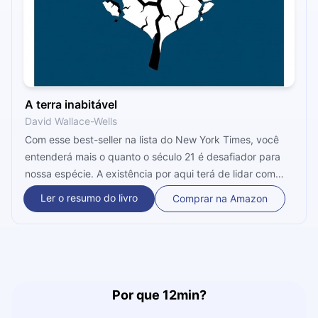
A terra inabitável
David Wallace-Wells
Com esse best-seller na lista do New York Times, você
entenderá mais o quanto o século 21 é desafiador para
nossa espécie. A existência por aqui terá de lidar com
mortes por calor, fome, enchentes, queimadas, queda da
Ler o resumo do livro
Comprar na Amazon
qualidade do ar, desertificação, colapso econômico e
outras tragédias. Nos próximos 12 minutos, respire fundo
enquanto ainda é possível.
Por que 12min?