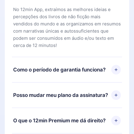
No 12min App, extraímos as melhores ideias e
percepções dos livros de não ficção mais
vendidos do mundo e as organizamos em resumos
com narrativas únicas e autossuficientes que
podem ser consumidos em áudio e/ou texto em
cerca de 12 minutos!
Como o período de garantia funciona?
Você pode baixar nosso aplicativo e começar a
aproveitar nossa biblioteca. Se por algum motivo
Posso mudar meu plano da assinatura?
não ficar satisfeito com nossa plataforma, basta
entrar em contato com nossa equipe de suporte
Sim, mas a mudança só se aplicará a partir do
(
contato@12min.com
) em até 7 dias após a compra
próximo período de cobrança. Por exemplo, se
O que o 12min Premium me dá direito?
e solicitar o reembolso do valor. Você receberá
você decidiu mudar sua assinatura mensal para
tudo que pagou, sem perguntas ou burocracia.
anual, após confirmar a mudança para o plano