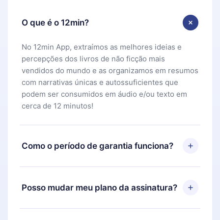
O que é o 12min?
No 12min App, extraímos as melhores ideias e
percepções dos livros de não ficção mais
vendidos do mundo e as organizamos em resumos
com narrativas únicas e autossuficientes que
podem ser consumidos em áudio e/ou texto em
cerca de 12 minutos!
Como o período de garantia funciona?
Você pode baixar nosso aplicativo e começar a
aproveitar nossa biblioteca. Se por algum motivo
Posso mudar meu plano da assinatura?
não ficar satisfeito com nossa plataforma, basta
entrar em contato com nossa equipe de suporte
Sim, mas a mudança só se aplicará a partir do
(
contato@12min.com
) em até 7 dias após a compra