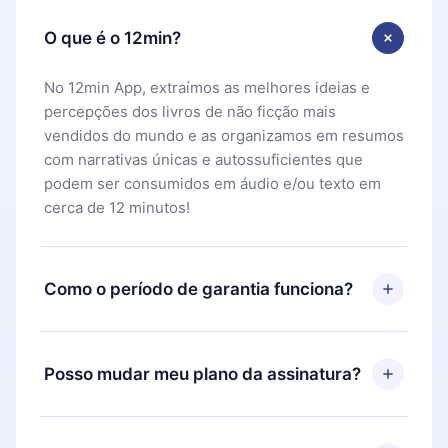
O que é o 12min?
No 12min App, extraímos as melhores ideias e
percepções dos livros de não ficção mais
vendidos do mundo e as organizamos em resumos
com narrativas únicas e autossuficientes que
podem ser consumidos em áudio e/ou texto em
cerca de 12 minutos!
Como o período de garantia funciona?
Você pode baixar nosso aplicativo e começar a
aproveitar nossa biblioteca. Se por algum motivo
Posso mudar meu plano da assinatura?
não ficar satisfeito com nossa plataforma, basta
entrar em contato com nossa equipe de suporte
Sim, mas a mudança só se aplicará a partir do
(
contato@12min.com
) em até 7 dias após a compra
próximo período de cobrança. Por exemplo, se