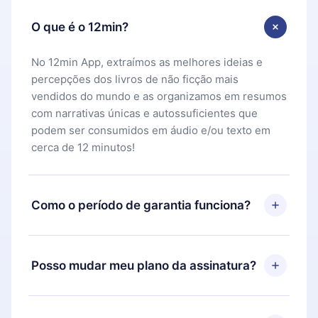
O que é o 12min?
No 12min App, extraímos as melhores ideias e
percepções dos livros de não ficção mais
vendidos do mundo e as organizamos em resumos
com narrativas únicas e autossuficientes que
podem ser consumidos em áudio e/ou texto em
cerca de 12 minutos!
Como o período de garantia funciona?
Você pode baixar nosso aplicativo e começar a
aproveitar nossa biblioteca. Se por algum motivo
Posso mudar meu plano da assinatura?
não ficar satisfeito com nossa plataforma, basta
entrar em contato com nossa equipe de suporte
Sim, mas a mudança só se aplicará a partir do
(
contato@12min.com
) em até 7 dias após a compra
próximo período de cobrança. Por exemplo, se