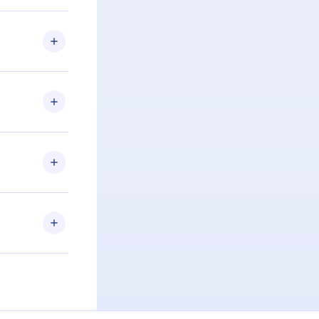
 Se por algum
om nossa
itar o
racia.
 Por
firmar a
 aniversário
 de 2500+
de ler ou
Android e
 também se
ar a
 de cada