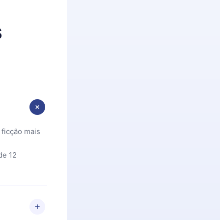
s
 ficção mais
de 12