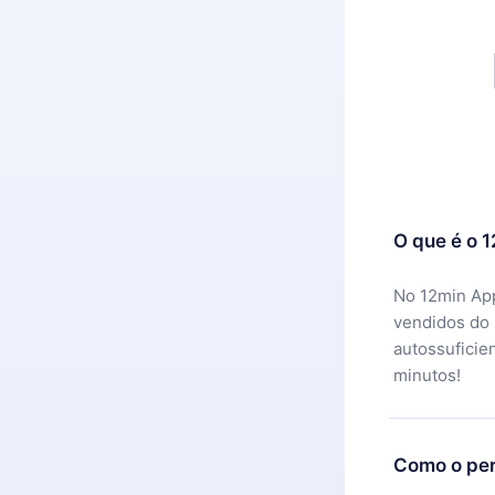
O que é o 
No 12min App
vendidos do
autossuficie
minutos!
Como o per