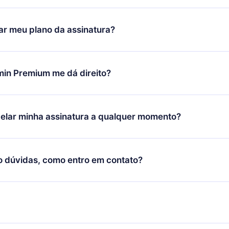
ixar nosso aplicativo e começar a aproveitar nossa biblioteca.
icar satisfeito com nossa plataforma, basta entrar em contato c
r meu plano da assinatura?
porte (
contato@12min.com
) em até 7 dias após a compra e solic
 valor. Você receberá tudo que pagou, sem perguntas ou buroc
udança só se aplicará a partir do próximo período de cobrança.
você decidiu mudar sua assinatura mensal para anual, após con
min Premium me dá direito?
 o plano anual, o novo plano só será aplicado e cobrado após o
 daquele mês.
ium é um plano que te garante acesso a toda nossa biblioteca
oníveis em 3 línguas (Inglês, espanhol e português) que você po
elar minha assinatura a qualquer momento?
quer momento através do nosso aplicativo disponível para iOS, 
Você também pode ler ou ouvir seus títulos favoritos offline e
cida por não renovar sua assinatura do 12min, você pode cancel
 um quiz de perguntas para te ajudar a fixar o conteúdo no final
ento e o próximo ciclo de cobrança não ocorrerá.
o dúvidas, como entro em contato?
re para entrar em contato por
support@12min.com
.