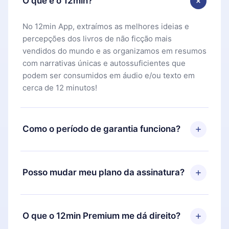
O que é o 12min?
No 12min App, extraímos as melhores ideias e
percepções dos livros de não ficção mais
vendidos do mundo e as organizamos em resumos
com narrativas únicas e autossuficientes que
podem ser consumidos em áudio e/ou texto em
cerca de 12 minutos!
Como o período de garantia funciona?
Você pode baixar nosso aplicativo e começar a
aproveitar nossa biblioteca. Se por algum motivo
Posso mudar meu plano da assinatura?
não ficar satisfeito com nossa plataforma, basta
entrar em contato com nossa equipe de suporte
Sim, mas a mudança só se aplicará a partir do
(
contato@12min.com
) em até 7 dias após a compra
próximo período de cobrança. Por exemplo, se
O que o 12min Premium me dá direito?
e solicitar o reembolso do valor. Você receberá
você decidiu mudar sua assinatura mensal para
tudo que pagou, sem perguntas ou burocracia.