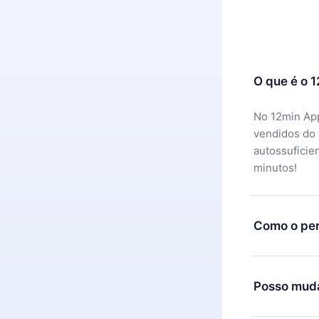
O que é o 
No 12min App
vendidos do
autossuficie
minutos!
Como o per
Você pode ba
motivo não f
Posso muda
equipe de su
reembolso do