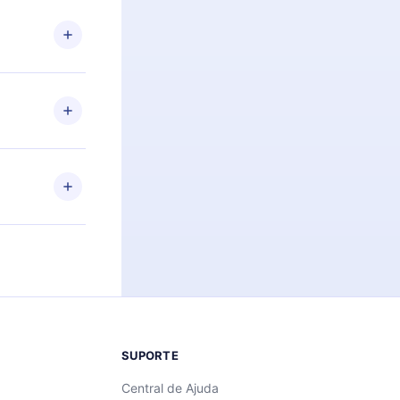
 Por
firmar a
 aniversário
 de 2500+
de ler ou
Android e
 também se
ar a
 de cada
SUPORTE
Central de Ajuda