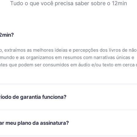
Tudo o que você precisa saber sobre o 12min
12min?
, extraímos as melhores ideias e percepções dos livros de não
 mundo e as organizamos em resumos com narrativas únicas e
ntes que podem ser consumidos em áudio e/ou texto em cerca 
íodo de garantia funciona?
ixar nosso aplicativo e começar a aproveitar nossa biblioteca.
icar satisfeito com nossa plataforma, basta entrar em contato c
r meu plano da assinatura?
porte (
contato@12min.com
) em até 7 dias após a compra e solic
 valor. Você receberá tudo que pagou, sem perguntas ou buroc