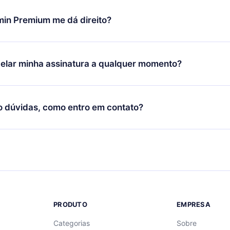
udança só se aplicará a partir do próximo período de cobrança.
você decidiu mudar sua assinatura mensal para anual, após con
min Premium me dá direito?
 o plano anual, o novo plano só será aplicado e cobrado após o
 daquele mês.
ium é um plano que te garante acesso a toda nossa biblioteca
oníveis em 3 línguas (Inglês, espanhol e português) que você po
elar minha assinatura a qualquer momento?
quer momento através do nosso aplicativo disponível para iOS, 
Você também pode ler ou ouvir seus títulos favoritos offline e
cida por não renovar sua assinatura do 12min, você pode cancel
 um quiz de perguntas para te ajudar a fixar o conteúdo no final
ento e o próximo ciclo de cobrança não ocorrerá.
o dúvidas, como entro em contato?
re para entrar em contato por
support@12min.com
.
PRODUTO
EMPRESA
Categorias
Sobre