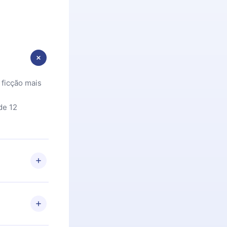
 ficção mais
de 12
 Se por algum
om nossa
itar o
racia.