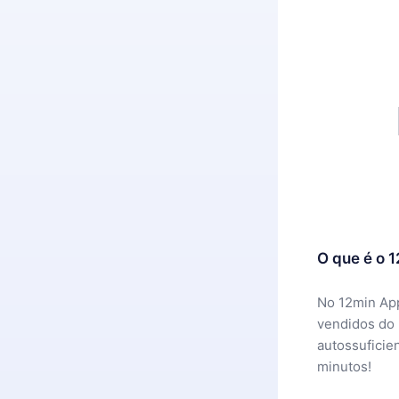
O que é o 
No 12min App
vendidos do
autossuficie
minutos!