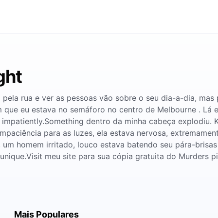
ght
ing pela rua e ver as pessoas vão sobre o seu dia-a-dia, m
m que eu estava no semáforo no centro de Melbourne . Lá e
 impatiently.Something dentro da minha cabeça explodiu. 
mpaciência para as luzes, ela estava nervosa, extremamen
a, um homem irritado, louco estava batendo seu pára-brisa
e unique.Visit meu site para sua cópia gratuita do Murders p
Mais Populares