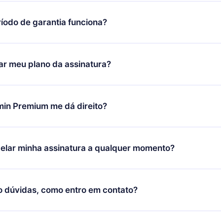
íodo de garantia funciona?
ixar nosso aplicativo e começar a aproveitar nossa biblioteca.
icar satisfeito com nossa plataforma, basta entrar em contato c
r meu plano da assinatura?
porte (
contato@12min.com
) em até 7 dias após a compra e solic
 valor. Você receberá tudo que pagou, sem perguntas ou buroc
udança só se aplicará a partir do próximo período de cobrança.
você decidiu mudar sua assinatura mensal para anual, após con
min Premium me dá direito?
 o plano anual, o novo plano só será aplicado e cobrado após o
 daquele mês.
ium é um plano que te garante acesso a toda nossa biblioteca
oníveis em 3 línguas (Inglês, espanhol e português) que você po
elar minha assinatura a qualquer momento?
quer momento através do nosso aplicativo disponível para iOS, 
Você também pode ler ou ouvir seus títulos favoritos offline e
cida por não renovar sua assinatura do 12min, você pode cancel
 um quiz de perguntas para te ajudar a fixar o conteúdo no final
ento e o próximo ciclo de cobrança não ocorrerá.
o dúvidas, como entro em contato?
re para entrar em contato por
support@12min.com
.