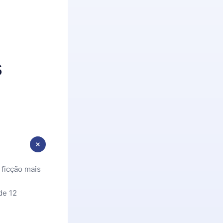
s
 ficção mais
de 12