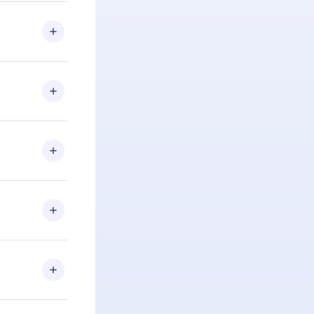
 Se por algum
om nossa
itar o
racia.
 Por
firmar a
 aniversário
 de 2500+
de ler ou
Android e
 também se
ar a
 de cada