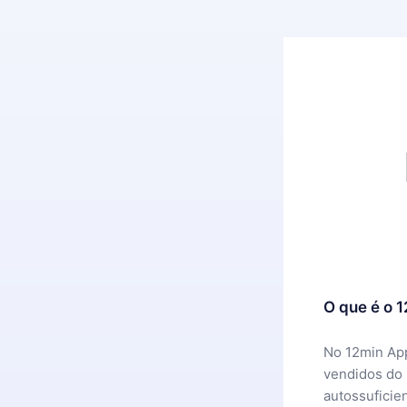
O que é o 
No 12min App
vendidos do
autossuficie