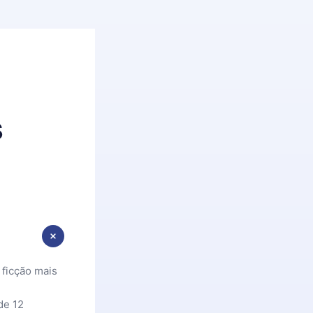
s
 ficção mais
de 12