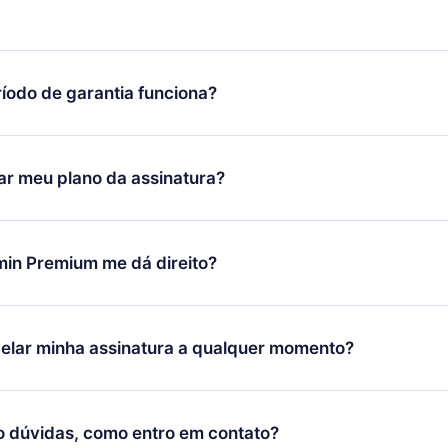
íodo de garantia funciona?
ixar nosso aplicativo e começar a aproveitar nossa biblioteca.
icar satisfeito com nossa plataforma, basta entrar em contato c
r meu plano da assinatura?
porte (
contato@12min.com
) em até 7 dias após a compra e solic
 valor. Você receberá tudo que pagou, sem perguntas ou buroc
udança só se aplicará a partir do próximo período de cobrança.
você decidiu mudar sua assinatura mensal para anual, após con
min Premium me dá direito?
 o plano anual, o novo plano só será aplicado e cobrado após o
 daquele mês.
ium é um plano que te garante acesso a toda nossa biblioteca
oníveis em 3 línguas (Inglês, espanhol e português) que você po
elar minha assinatura a qualquer momento?
quer momento através do nosso aplicativo disponível para iOS, 
Você também pode ler ou ouvir seus títulos favoritos offline e
cida por não renovar sua assinatura do 12min, você pode cancel
 um quiz de perguntas para te ajudar a fixar o conteúdo no final
ento e o próximo ciclo de cobrança não ocorrerá.
o dúvidas, como entro em contato?