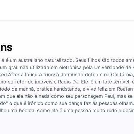
ins
a e é um australiano naturalizado. Seus filhos são todos am
m grau não utilizado em eletrônica pela Universidade de H
red.After a loucura furiosa do mundo dotcom na Califórnia
mo corretor de imóveis e Radio DJ. Ele lê um lote terrível,
ríodo da manhã, pratica handstands, e vive feliz em Roatan
 que ele não é nada como seu personagem Paul, mas se es
do" o que é irônico como sua dança faz as pessoas olham.
m-lhe uma bebida, como ele é uma pessoa muito rude e desin