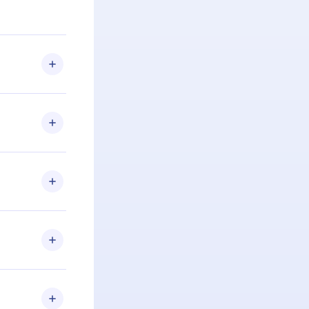
 Se por algum
om nossa
itar o
racia.
 Por
firmar a
 aniversário
 de 2500+
de ler ou
Android e
 também se
ar a
 de cada