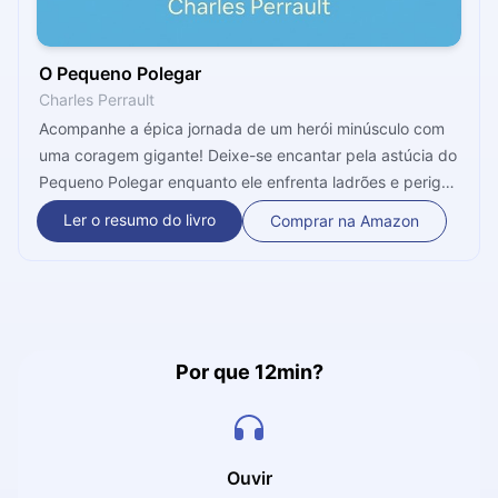
O Pequeno Polegar
Charles Perrault
Acompanhe a épica jornada de um herói minúsculo com
uma coragem gigante! Deixe-se encantar pela astúcia do
Pequeno Polegar enquanto ele enfrenta ladrões e perigos
naturais para proteger quem ama. Uma aventura clássica
Ler o resumo do livro
Comprar na Amazon
que prova que o tamanho não define o destino de
ninguém. Você vai se emocionar!
Por que 12min?
Ouvir