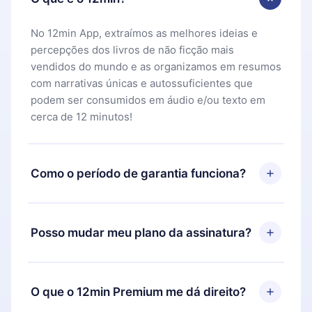
No 12min App, extraímos as melhores ideias e
percepções dos livros de não ficção mais
vendidos do mundo e as organizamos em resumos
com narrativas únicas e autossuficientes que
podem ser consumidos em áudio e/ou texto em
cerca de 12 minutos!
Como o período de garantia funciona?
Você pode baixar nosso aplicativo e começar a
aproveitar nossa biblioteca. Se por algum motivo
Posso mudar meu plano da assinatura?
não ficar satisfeito com nossa plataforma, basta
entrar em contato com nossa equipe de suporte
Sim, mas a mudança só se aplicará a partir do
(
contato@12min.com
) em até 7 dias após a compra
próximo período de cobrança. Por exemplo, se
O que o 12min Premium me dá direito?
e solicitar o reembolso do valor. Você receberá
você decidiu mudar sua assinatura mensal para
tudo que pagou, sem perguntas ou burocracia.