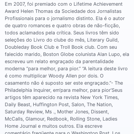
Em 2007, foi premiado com o Lifetime Achievement
Award Helen Thomas da Sociedade dos Jornalistas
Profissionais para o jornalismo distinto. Ela é o autor
de quatro romances e quatro obras de não-ficção,
todos aclamados pela crítica. Seus livros têm sido
seleções do Livro do clube do mês, Literary Guild,
Doubleday Book Club e Troll Book club. Com seu
falecido marido, Boston Globe colunista Alan Lupo, ela
escreveu um relato engraçado da parentalidade
moderna “para melhor, para pior.” “A leitura deste livro
é como multiplicar Woody Allen por dois. O
casamento não é suposto ser este engraçado.”- The
Philadelphia Inquirer, em‘para melhor, para pior’Seus
artigos têm aparecido na revista New York Times,
Daily Beast, Huffington Post, Salon, The Nation,
Saturday Review, Ms ., Mother Jones, Dissent,
McCalls, Glamour, Redbook, Rolling Stone, Ladies
Home Journal e muitos outros. Ela escreve
comentário freqüente para o Washington Post, Los