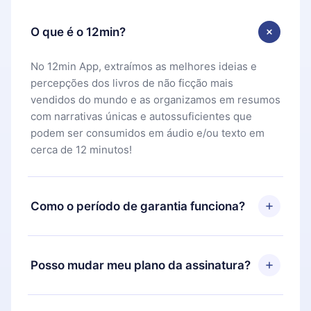
O que é o 12min?
No 12min App, extraímos as melhores ideias e
percepções dos livros de não ficção mais
vendidos do mundo e as organizamos em resumos
com narrativas únicas e autossuficientes que
podem ser consumidos em áudio e/ou texto em
cerca de 12 minutos!
Como o período de garantia funciona?
Você pode baixar nosso aplicativo e começar a
aproveitar nossa biblioteca. Se por algum motivo
Posso mudar meu plano da assinatura?
não ficar satisfeito com nossa plataforma, basta
entrar em contato com nossa equipe de suporte
Sim, mas a mudança só se aplicará a partir do
(
contato@12min.com
) em até 7 dias após a compra