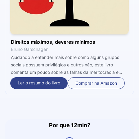
Direitos máximos, deveres mínimos
Bruno Garschagen
Ajudando a entender mais sobre como alguns grupos
sociais possuem privilégios e outros não, este livro
comenta um pouco sobre as falhas da meritocracia e
como o sistema de nossa sociedade brasileira está
Ler o resumo do livro
Comprar na Amazon
eivado de problemas. Aqui são passados diversos dados
que nos mostram a triste, porém evidente realidade diária
que já estamos acostumados a lidar em nosso país. Bruno
Garschagen é mestre em Ciência Política e Relações
Internacionais, além de escritor de livros voltados à
desconstrução de algumas ideias voltadas ao nosso
Por que 12min?
governo, como é o caso do seu prévio best-seller "Pare