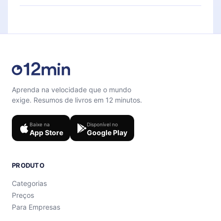
para te ajudar a fixar o conteúdo no final de cada
Sinta-se livre para entrar em contato por
microbook.
support@12min.com
.
Aprenda na velocidade que o mundo
exige. Resumos de livros em 12 minutos.
Baixe na
Disponível no
App Store
Google Play
PRODUTO
Categorias
Preços
Para Empresas