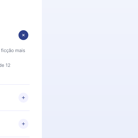
 ficção mais
de 12
 Se por algum
om nossa
itar o
racia.