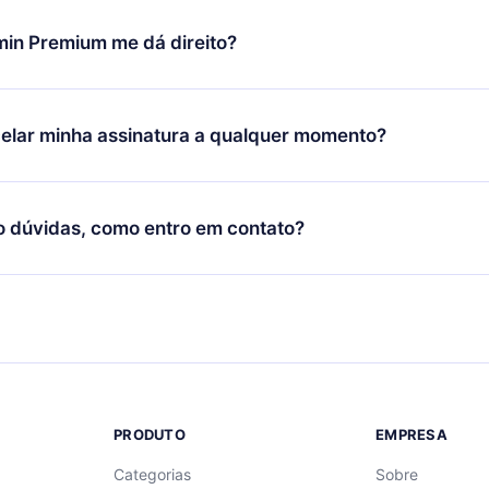
udança só se aplicará a partir do próximo período de cobrança.
você decidiu mudar sua assinatura mensal para anual, após con
min Premium me dá direito?
 o plano anual, o novo plano só será aplicado e cobrado após o
 daquele mês.
ium é um plano que te garante acesso a toda nossa biblioteca
oníveis em 3 línguas (Inglês, espanhol e português) que você po
elar minha assinatura a qualquer momento?
quer momento através do nosso aplicativo disponível para iOS, 
Você também pode ler ou ouvir seus títulos favoritos offline e
cida por não renovar sua assinatura do 12min, você pode cancel
 um quiz de perguntas para te ajudar a fixar o conteúdo no final
ento e o próximo ciclo de cobrança não ocorrerá.
o dúvidas, como entro em contato?
re para entrar em contato por
support@12min.com
.
PRODUTO
EMPRESA
Categorias
Sobre