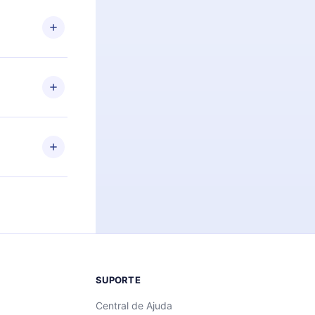
 Por
firmar a
 aniversário
 de 2500+
de ler ou
Android e
 também se
ar a
 de cada
SUPORTE
Central de Ajuda