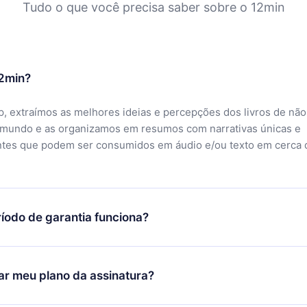
Tudo o que você precisa saber sobre o 12min
12min?
, extraímos as melhores ideias e percepções dos livros de não
 mundo e as organizamos em resumos com narrativas únicas e
ntes que podem ser consumidos em áudio e/ou texto em cerca 
íodo de garantia funciona?
ixar nosso aplicativo e começar a aproveitar nossa biblioteca.
icar satisfeito com nossa plataforma, basta entrar em contato c
r meu plano da assinatura?
porte (
contato@12min.com
) em até 7 dias após a compra e solic
 valor. Você receberá tudo que pagou, sem perguntas ou buroc