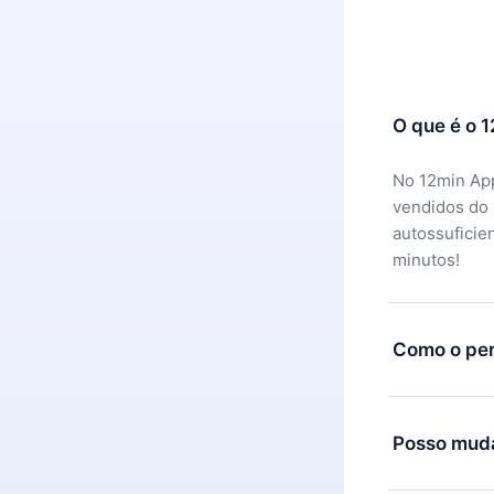
O que é o 
No 12min App
vendidos do
autossuficie
minutos!
Como o per
Você pode ba
motivo não f
Posso muda
equipe de su
reembolso do