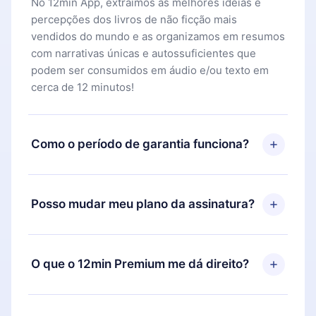
No 12min App, extraímos as melhores ideias e
percepções dos livros de não ficção mais
vendidos do mundo e as organizamos em resumos
com narrativas únicas e autossuficientes que
podem ser consumidos em áudio e/ou texto em
cerca de 12 minutos!
Como o período de garantia funciona?
Você pode baixar nosso aplicativo e começar a
aproveitar nossa biblioteca. Se por algum motivo
Posso mudar meu plano da assinatura?
não ficar satisfeito com nossa plataforma, basta
entrar em contato com nossa equipe de suporte
Sim, mas a mudança só se aplicará a partir do
(
contato@12min.com
) em até 7 dias após a compra
próximo período de cobrança. Por exemplo, se
O que o 12min Premium me dá direito?
e solicitar o reembolso do valor. Você receberá
você decidiu mudar sua assinatura mensal para
tudo que pagou, sem perguntas ou burocracia.
anual, após confirmar a mudança para o plano
O 12min Premium é um plano que te garante
anual, o novo plano só será aplicado e cobrado