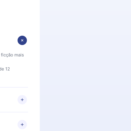
 ficção mais
de 12
 Se por algum
om nossa
itar o