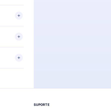
racia.
 Por
firmar a
 aniversário
 de 2500+
de ler ou
Android e
 também se
ar a
 de cada
SUPORTE