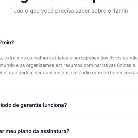
Tudo o que você precisa saber sobre o 12min
12min?
, extraímos as melhores ideias e percepções dos livros de não
 mundo e as organizamos em resumos com narrativas únicas e
ntes que podem ser consumidos em áudio e/ou texto em cerca 
íodo de garantia funciona?
ixar nosso aplicativo e começar a aproveitar nossa biblioteca.
icar satisfeito com nossa plataforma, basta entrar em contato c
r meu plano da assinatura?
porte (
contato@12min.com
) em até 7 dias após a compra e solic