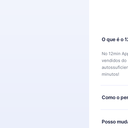
O que é o 
No 12min App
vendidos do
autossuficie
minutos!
Como o per
Você pode ba
motivo não f
Posso muda
equipe de su