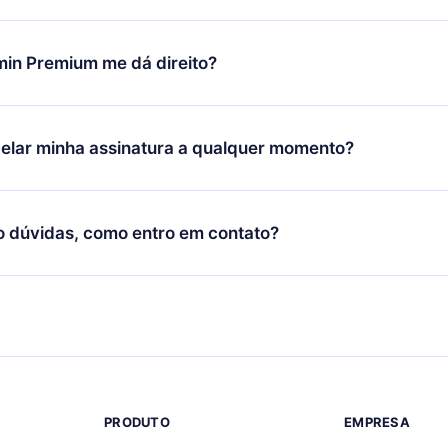
 valor. Você receberá tudo que pagou, sem perguntas ou buroc
udança só se aplicará a partir do próximo período de cobrança.
você decidiu mudar sua assinatura mensal para anual, após con
min Premium me dá direito?
 o plano anual, o novo plano só será aplicado e cobrado após o
 daquele mês.
ium é um plano que te garante acesso a toda nossa biblioteca
oníveis em 3 línguas (Inglês, espanhol e português) que você po
elar minha assinatura a qualquer momento?
quer momento através do nosso aplicativo disponível para iOS, 
Você também pode ler ou ouvir seus títulos favoritos offline e
cida por não renovar sua assinatura do 12min, você pode cancel
 um quiz de perguntas para te ajudar a fixar o conteúdo no final
ento e o próximo ciclo de cobrança não ocorrerá.
o dúvidas, como entro em contato?
re para entrar em contato por
support@12min.com
.
PRODUTO
EMPRESA