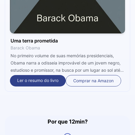
Uma terra prometida
Barack Obama
No primeiro volume de suas memórias presidenciais,
Obama narra a odisseia improvável de um jovem negro,
estudioso e promissor, na busca por um lugar ao sol até
chegar ao cargo mais poderoso do mundo. Sua análise é
Ler o resumo do livro
Comprar na Amazon
singular e cativante, demonstrando o quanto o poder é
solitário e de grande responsabilidade. Com tanta
bagagem e história, os próximos 12 minutos serão de
muita inspiração. Prepare-se!
Por que 12min?