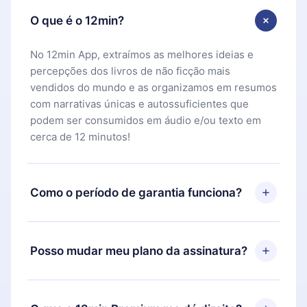
O que é o 12min?
No 12min App, extraímos as melhores ideias e
percepções dos livros de não ficção mais
vendidos do mundo e as organizamos em resumos
com narrativas únicas e autossuficientes que
podem ser consumidos em áudio e/ou texto em
cerca de 12 minutos!
Como o período de garantia funciona?
Você pode baixar nosso aplicativo e começar a
aproveitar nossa biblioteca. Se por algum motivo
Posso mudar meu plano da assinatura?
não ficar satisfeito com nossa plataforma, basta
entrar em contato com nossa equipe de suporte
Sim, mas a mudança só se aplicará a partir do
(
contato@12min.com
) em até 7 dias após a compra
próximo período de cobrança. Por exemplo, se