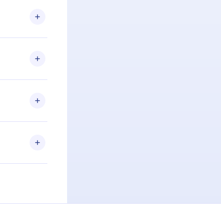
om nossa
itar o
racia.
 Por
firmar a
 aniversário
 de 2500+
de ler ou
Android e
 também se
ar a
 de cada