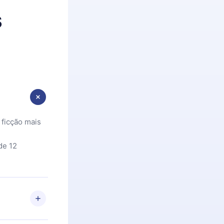
s
 ficção mais
de 12
 Se por algum