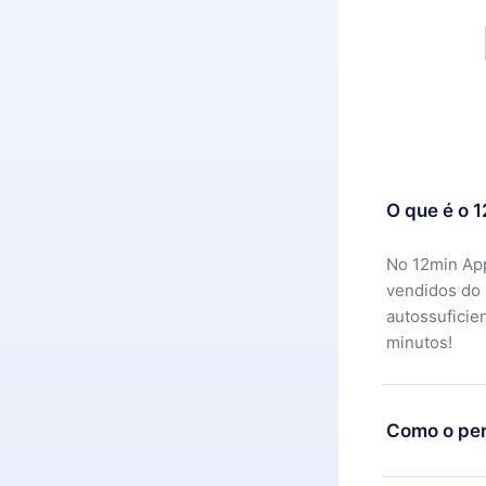
O que é o 
No 12min App
vendidos do
autossuficie
minutos!
Como o per
Você pode ba