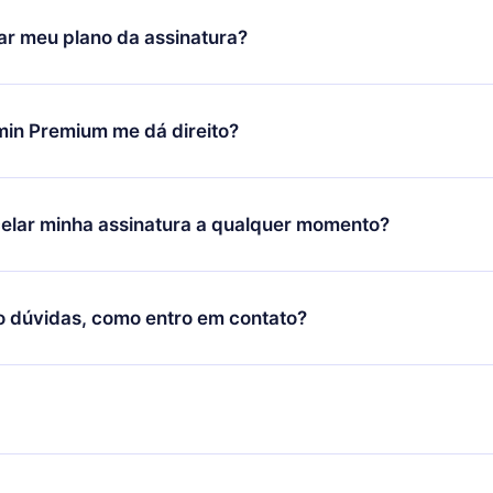
icar satisfeito com nossa plataforma, basta entrar em contato c
r meu plano da assinatura?
porte (
contato@12min.com
) em até 7 dias após a compra e solic
 valor. Você receberá tudo que pagou, sem perguntas ou buroc
udança só se aplicará a partir do próximo período de cobrança.
você decidiu mudar sua assinatura mensal para anual, após con
min Premium me dá direito?
 o plano anual, o novo plano só será aplicado e cobrado após o
 daquele mês.
ium é um plano que te garante acesso a toda nossa biblioteca
oníveis em 3 línguas (Inglês, espanhol e português) que você po
elar minha assinatura a qualquer momento?
quer momento através do nosso aplicativo disponível para iOS, 
Você também pode ler ou ouvir seus títulos favoritos offline e
cida por não renovar sua assinatura do 12min, você pode cancel
 um quiz de perguntas para te ajudar a fixar o conteúdo no final
ento e o próximo ciclo de cobrança não ocorrerá.
o dúvidas, como entro em contato?
re para entrar em contato por
support@12min.com
.