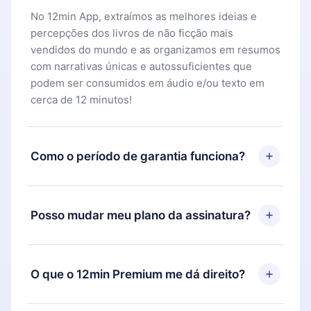
No 12min App, extraímos as melhores ideias e
percepções dos livros de não ficção mais
vendidos do mundo e as organizamos em resumos
com narrativas únicas e autossuficientes que
podem ser consumidos em áudio e/ou texto em
cerca de 12 minutos!
Como o período de garantia funciona?
Você pode baixar nosso aplicativo e começar a
aproveitar nossa biblioteca. Se por algum motivo
Posso mudar meu plano da assinatura?
não ficar satisfeito com nossa plataforma, basta
entrar em contato com nossa equipe de suporte
Sim, mas a mudança só se aplicará a partir do
(
contato@12min.com
) em até 7 dias após a compra
próximo período de cobrança. Por exemplo, se
O que o 12min Premium me dá direito?
e solicitar o reembolso do valor. Você receberá
você decidiu mudar sua assinatura mensal para
tudo que pagou, sem perguntas ou burocracia.
anual, após confirmar a mudança para o plano
O 12min Premium é um plano que te garante